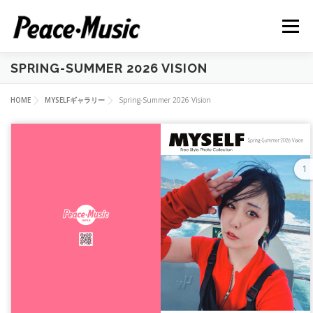
コ
ン
メニュー
テ
ン
ツ
SPRING-SUMMER 2026 VISION
へ
HOME
MISSION
ABOUT US
MYSELF
ス
HOME
MYSELFギャラリー
Spring-Summer 2026 Vision
キ
ッ
プ
TOPICS
SPECIAL
GOODS
1